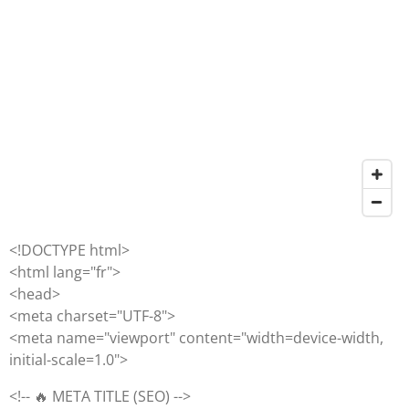
<!DOCTYPE html>
<html lang="fr">
<head>
<meta charset="UTF-8">
<meta name="viewport" content="width=device-width,
initial-scale=1.0">
<!-- 🔥 META TITLE (SEO) -->