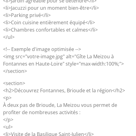
<li>Jardin agréable pour se détendre</li>
<li>Jacuzzi pour un moment bien-être</li>
<li>Parking privé</li>
<li>Coin cuisine entièrement équipé</li>
<li>Chambres confortables et calmes</li>
</ul>
<!-- Exemple d'image optimisée -->
<img src="votre-image.jpg" alt="Gîte La Meizou à
Fontannes en Haute-Loire" style="max-width:100%;">
</section>
<section>
<h2>Découvrez Fontannes, Brioude et la région</h2>
<p>
À deux pas de Brioude, La Meizou vous permet de
profiter de nombreuses activités :
</p>
<ul>
<li>Visite de la Basilique Saint-Julien</li>